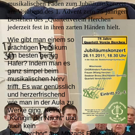
musikalischen Fäden zum Jubiläumskonzert
am Vorabend des 1. Advent zum 75-jährigen
Bestehen des „Quartettverein Herchen“
jederzeit fest in ihren zarten Händen hielt.
Wie gibt man einem so
prächtigen Publikum
am besten genug
Hafer? Indem man es
ganz simpel beim
musikalischen Nerv
trifft. Es war genüsslich
und herzerfrischend
wie man in der Aula zu
Werke ging. Keine
„Königin der Nacht“ und
auch kein
„Priesterchor“ aus Mozarts Freimaurer-