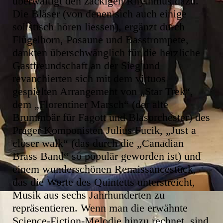
überwältigt den zackigen Rhythmus dazu.
Die Bläser (von denen sich auch einige
solistisch hören liessen), ergänzt durch
Flügelhorn, Posaune und Basstrompete,
dankten überschwänglich für die herzliche
Gastfreundschaft an der Sieg und
revanchierten sich mit dem virtuos
gespielten Arrangement von „Star Trek“,
dem „Florentiner Marsch“ (der alte
Brummbär für Fagott und Blasorchester) des
Prager Komponisten Julius Fucik, „Just a
closer walk“ (das durch die „Canadian
Brass Band“ so populär geworden ist) und
einem wunderschönen Renaissancestück,
das die Worte des Quintetts unterstreicht,
Musik aus sechs Jahrhunderten zu
repräsentieren. Wenn man die erwähnte
Science-Fiction-Melodie hinzu rechnet, sind