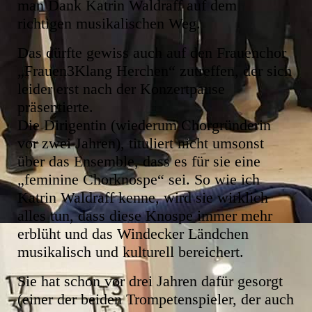
man Dank Katrin Waldraff auf dem
richtigen musikalischen Weg.
Das dürfte gewiss auch auf den Frauenchor
„Frauen3Klang Herchen“ zutreffen, der sich
leider erst nach der Konzertpause
präsentierte.
Die Dirigentin (wiederum Chorgründerin
vor zwei Jahren), tituliert nicht umsonst
über das Ensemble, dass es für sie eine
„feminine Chorknospe“ sei. So wie ich
Katrin Waldraff kenne, wird sie wirklich
alles tun, dass diese Knospe immer mehr
erblüht und das Windecker Ländchen
musikalisch und kulturell bereichert.
Sie hat schon vor drei Jahren dafür gesorgt
(einer der beiden Trompetenspieler, der auch