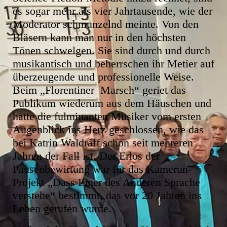
es sogar mehr als vier Jahrtausende, wie der
Moderator schmunzelnd meinte. Von den
Bläsern kann man nur in den höchsten
Tönen schwelgen. Sie sind durch und durch
musikantisch und beherrschen ihr Metier auf
überzeugende und professionelle Weise.
Beim „Florentiner Marsch“ geriet das
Publikum wiederum aus dem Häuschen und
hatte die fulminanten Musiker vom ersten
Augenblick ins Herz geschlossen, wie das
bei Katrin Waldraff schon seit mehreren
Jahren der Fall ist. Der Erlös der
Pausenbewirtung war für das Kamerun-
Projekt „Dass Einer des Anderen Sprache
verstehe“ bestimmt, das vor 20 Jahren ins
Leben gerufen wurde.