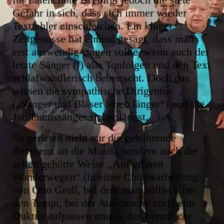
Gefahr in sich, dass sich immer wieder
Textfehler einschleichen. Ein kluger
Zeitgenosse hat einmal gesagt, dass man
erst auswendig singen sollte, wenn auch der
letzte Sänger (!) alle Tonfolgen und den Text
schlafwandlerisch beherrscht. Doch das
wissen die sympathische Dirigentin
(„Sänger und Bläser leben länger“) und die
Jubiläumssänger sicher längst.
So gerieten nicht nur die gebührende
Reverenz an die Musik, sondern auch die
selten gehörte Weise „Auf grünen
Wanderwegen“ (in einer Chorbearbeitung
von Otto Groll, bei dem man höllisch bei
den Tempi, bei der Aussprache und beim
Duktus aufpassen muss), das hymnische