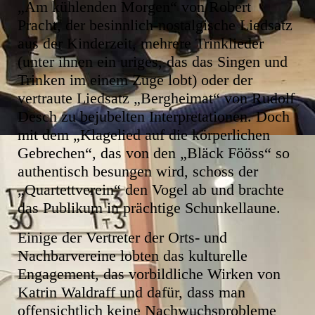
„Am kühlenden Morgen“ von Robert
Pracht, der besinnlich-nostalgische Liedsatz
aus der Kinderzeit, mehrere Trinklieder
(unter ihnen ein uriges, das das Singen und
Trinken im einem Zuge lobt) oder der
vertraute Liedsatz „Bergheimat“ von Rudolf
Desch zu bejubelten Interpretationen. Doch
mit dem „Klagelied auf die körperlichen
Gebrechen“, das von den „Bläck Fööss“ so
authentisch besungen wird, schoss der
„Quartettverein“ den Vogel ab und brachte
das Publikum in prächtige Schunkellaune.
Einige der Vertreter der Orts- und
Nachbarvereine lobten das kulturelle
Engagement, das vorbildliche Wirken von
Katrin Waldraff und dafür, dass man
offensichtlich keine Nachwuchsprobleme