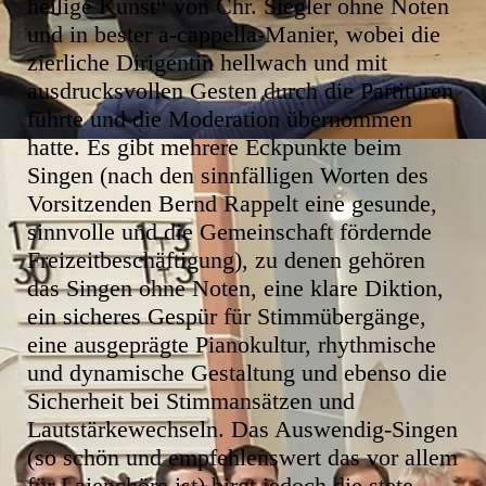
heilige Kunst“ von Chr. Siegler ohne Noten
und in bester a-cappella-Manier, wobei die
zierliche Dirigentin hellwach und mit
ausdrucksvollen Gesten durch die Partituren
führte und die Moderation übernommen
hatte. Es gibt mehrere Eckpunkte beim
Singen (nach den sinnfälligen Worten des
Vorsitzenden Bernd Rappelt eine gesunde,
sinnvolle und die Gemeinschaft fördernde
Freizeitbeschäftigung), zu denen gehören
das Singen ohne Noten, eine klare Diktion,
ein sicheres Gespür für Stimmübergänge,
eine ausgeprägte Pianokultur, rhythmische
und dynamische Gestaltung und ebenso die
Sicherheit bei Stimmansätzen und
Lautstärkewechseln. Das Auswendig-Singen
(so schön und empfehlenswert das vor allem
für Laienchöre ist) birgt jedoch die stete