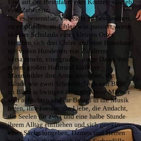
Und auf der Heimfahrt vom Konzert schrieb
eine Zuhörerin:
"Ist es benennbar, vielleicht zu beschreiben,
zu empfinden, zu fühlen was passiert, wenn
in einer Schulaula eines kleinen Ortes
Herchen sich drei Chöre und eine Brassband
mit vielen Hunderten von Zuhörern
versammeln, eine grazile junge Dame vor
einem großen Halbrund kräftiger
Mannsbilder ihre Arme ausbreitet, die
Hände wie zwei Schmetterlinge von Blüte
zu Blüte schwingen lässt und diese Männer
sich aufrichten und ihr Bestes in die Musik
legen, ihre Freude, die Liebe, die Andacht,
die Seelen für zwei und eine halbe Stunde
ihrem Alltag entfliehen und sich gemeinsam
einer Sache hingeben, Damen und Herren
mutig, klar, rhythmisch in der Farbenfülle