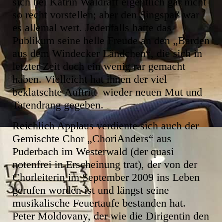
sich bei Katrin Waldraff eigentlich gar nicht
so recht vorstellen; aber den Singspaß war
es allemal wert. Jedenfalls hatte das
Publikum seine helle Freude an den „Barden
aus dem Windecker Ländchen“, die sich in
letzter Zeit doch ein wenig rar gemacht
haben. Vielleicht hat ihnen der viel
beklatschte Auftritt wieder neuen Mut und
Tatendrang gegeben.
Reichlich Applaus verdiente sich auch der
Gemischte Chor „ChoriAnders“ aus
Puderbach im Westerwald (der quasi
notenfrei in Erscheinung trat), der von der
Chorleiterin im September 2009 ins Leben
gerufen worden ist und längst seine
musikalische Feuertaufe bestanden hat.
Peter Moldovany, der wie die Dirigentin den