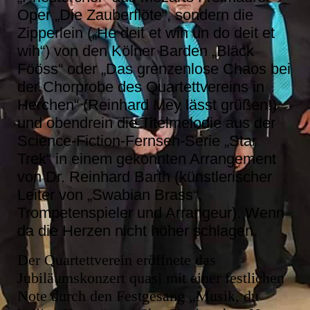
Oper „Die Zauberflöte“, sondern die
Zipperlein („He deit et wih un do deit et
wih“) von den Kölner Barden „Bläck
Fööss“ oder „Das grenzenlose Chaos bei
der Chorprobe des Quartettvereins in
Herchen“ (Reinhard Mey lässt grüßen!)
und obendrein die Titelmelodie aus der
Science-Fiction-Fernseh-Serie „Star
Trek“ in einem gekonnten Arrangement
von Dr. Reinhard Barth (künstlerischer
Leiter von „Swabian Brass“,
Trompetenspieler und Arrangeur). Wenn
da die Herzen nicht höher schlagen.
Der Quartettverein eröffnete das
Jubiläumskonzert quasi mit einer festlichen
Note durch den Festgesang „Musik, du