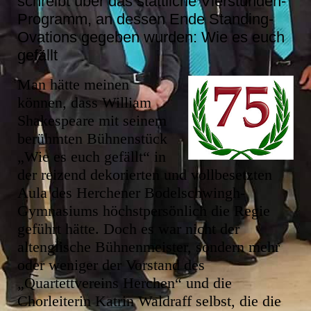
schreibt über das stattliche Vierstunden-
Programm, an dessen Ende Standing-
Ovations gegeben wurden: Wie es euch
gefällt
Man hätte meinen
können, dass William
Shakespeare mit seinem
berühmten Bühnenstück
„Wie es euch gefällt“ in
der reizend dekorierten und vollbesetzten
Aula des Herchener Bodelschwingh-
Gymnasiums höchstpersönlich die Regie
geführt hätte. Doch es war nicht der
altenglische Bühnenmeister, sondern mehr
oder weniger der Vorstand des
„Quartettvereins Herchen“ und die
Chorleiterin Katrin Waldraff selbst, die die