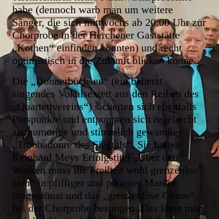
habe (dennoch warb man um weitere
Sänger, die sich mittwochs ab 20:00 Uhr zur
Chorprobe in der Herchener Gaststätte
„Kothen“ einfinden könnten) und recht
optimistisch in die Zukunft blicken könne.
Die „Donnerbüchsen“ (ein beherzt
singendes Vokalsextett aus den Reihen des
„Quartettvereins“) sicherten sich ebenfalls
Pluspunkte und entpuppten sich regelrecht
als humorige und stimmlich gewandte
„Troubadoure des Siegtals“. Sie hatten
Reinhard Meys Erfolgstitel „Über den
Wolken muss die Freiheit wohl grenzenlos
sein“ in pfiffiger und pikanter Manier
umgemünzt und das „grenzenlose Chaos“
bei der Chorprobe besungen. Das kann man