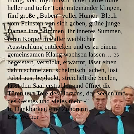
heller und tiefer Töne miteinander klingen,
fünf große „Buben“ voller Humor Blech
vom Feinsten von sich geben, grüne junge
Damen ihre Stimmen, ihr inneres Summen,
ihren Körper mit aller weiblicher
Ausstrahlung entdecken und es zu einem
gemeinsamen Klang wachsen lassen… es
begeistert, verzückt, erwärmt, lässt einen
dahin schmelzen, schelmisch lachen, löst
Jubel aus, beglückt, streichelt die Seelen,
lässt den Saal erstrahlen und öffnet die
Türen und Tore des Herzens, der Seelen und
des Geistes und vieles mehr -"
In Dankbarkeit eine Zuhörerin
Eva Werner