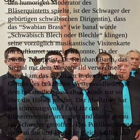
den humorigen Moderator des
Bläserquintetts spielte, ist der Schwager der
gebürtigen schwäbischen Dirigentin), dass
das “Swabian Brass“ (wie banal würde
„Schwäbisch Blech oder Blechle“ klingen)
seine vorzüglich musikantische Visitenkarte
im Luftkurort vorzeigen konnte. Da der
zweite Trompetist, Dr. Reinhard Barth, das
Siegtal mit dem Westerwald verwechselt
hatte, kam das Publikum in den zünftigen
Genuss des bekannten Westerwaldliedes, in
dem bekanntlich die kalten Winde nur so
über die Höhen pfeifen. Der Mediziner hat
das stimmungsvolle Lied für das
Bläserensemble arrangiert und damit genau
ins Schwarze getroffen. Das Publikum sang
spontan mit und klatschte gleich kräftig und