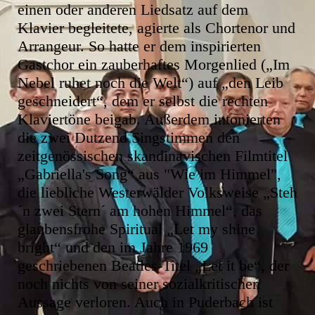
einen oder anderen Liedsatz auf dem
Klavier begleitete, agierte als Chortenor und
Arrangeur. So hatte er dem inspirierten
Gastchor ein zauberhaftes Morgenlied („Im
Nebel ruhet noch die Welt“) auf „den Leib
geschneidert“, dem er selbst die rechten
Klaviertöne beigab. Außerdem intonierten
die zwei Dutzend Singstimmen den
zeitgenössischen skandinavischen Filmtitel
„Gabriella's Song“ aus "Wie im Himmel",
die liebliche Westerwälder Volksweise „Steh
´n zwei Stern´ am hohen Himmel“, das
glaubensfrohe Spiritual „Let my shine
bright“ und den im Jahre 1969
geschriebenen Beatles-Titel „Let it be“, der
noch nichts von seiner sozialkritischen
Aussage verloren. Auch in Puderbach ist